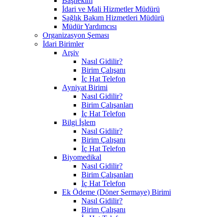
Başhekim
İdari ve Mali Hizmetler Müdürü
Sağlık Bakım Hizmetleri Müdürü
Müdür Yardımcısı
Organizasyon Şeması
İdari Birimler
Arşiv
Nasıl Gidilir?
Birim Çalışanı
İç Hat Telefon
Ayniyat Birimi
Nasıl Gidilir?
Birim Çalışanları
İç Hat Telefon
Bilgi İşlem
Nasıl Gidilir?
Birim Çalışanı
İç Hat Telefon
Biyomedikal
Nasıl Gidilir?
Birim Çalışanları
İç Hat Telefon
Ek Ödeme (Döner Sermaye) Birimi
Nasıl Gidilir?
Birim Çalışanı