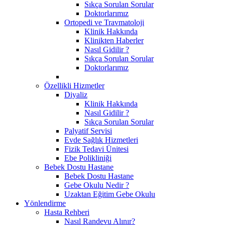
Sıkça Sorulan Sorular
Doktorlarımız
Ortopedi ve Travmatoloji
Klinik Hakkında
Klinikten Haberler
Nasıl Gidilir ?
Sıkça Sorulan Sorular
Doktorlarımız
Özellikli Hizmetler
Diyaliz
Klinik Hakkında
Nasıl Gidilir ?
Sıkça Sorulan Sorular
Palyatif Servisi
Evde Sağlık Hizmetleri
Fizik Tedavi Ünitesi
Ebe Polikliniği
Bebek Dostu Hastane
Bebek Dostu Hastane
Gebe Okulu Nedir ?
Uzaktan Eğitim Gebe Okulu
Yönlendirme
Hasta Rehberi
Nasıl Randevu Alınır?