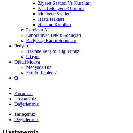
Ziyaret Saatleri Ve Kuralları
Nasıl Muayene Olurum?
Muayene Saatleri
Hasta Hakları
Hastane Kuralları
Randevu Al
Laboratuvar Tetkik Sonuçları
Radyoloji Rapor Sonuçları
İletişim
Hastane İletişim Bilgilerimiz
Ulaşım
Dijital Medya
Medyada Biz
Fotoğraf galerisi
Kurumsal
Hastanemiz
Değerlerimiz
Tarihçemiz
Değerlerimiz
Hastanemiz