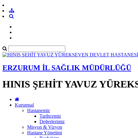
ERZURUM İL SAĞLIK MÜDÜRLÜĞÜ
HINIS ŞEHİT YAVUZ YÜRE
Kurumsal
Hastanemiz
Tarihçemiz
Değerlerimiz
Misyon & Vizyon
Hastane Yönetimi