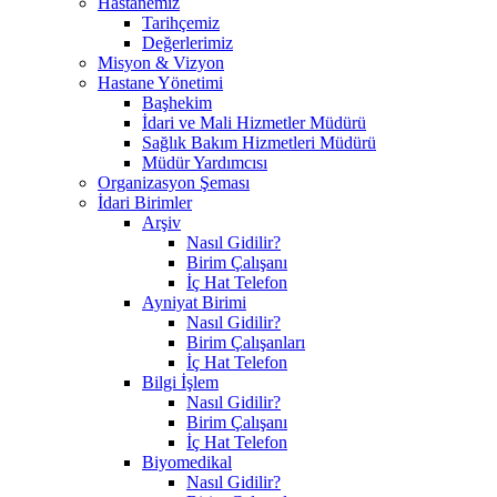
Hastanemiz
Tarihçemiz
Değerlerimiz
Misyon & Vizyon
Hastane Yönetimi
Başhekim
İdari ve Mali Hizmetler Müdürü
Sağlık Bakım Hizmetleri Müdürü
Müdür Yardımcısı
Organizasyon Şeması
İdari Birimler
Arşiv
Nasıl Gidilir?
Birim Çalışanı
İç Hat Telefon
Ayniyat Birimi
Nasıl Gidilir?
Birim Çalışanları
İç Hat Telefon
Bilgi İşlem
Nasıl Gidilir?
Birim Çalışanı
İç Hat Telefon
Biyomedikal
Nasıl Gidilir?