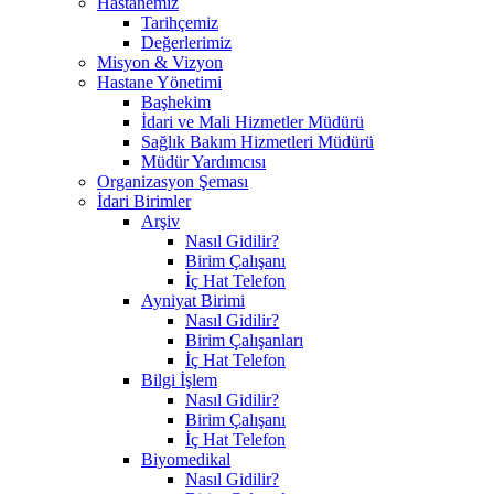
Hastanemiz
Tarihçemiz
Değerlerimiz
Misyon & Vizyon
Hastane Yönetimi
Başhekim
İdari ve Mali Hizmetler Müdürü
Sağlık Bakım Hizmetleri Müdürü
Müdür Yardımcısı
Organizasyon Şeması
İdari Birimler
Arşiv
Nasıl Gidilir?
Birim Çalışanı
İç Hat Telefon
Ayniyat Birimi
Nasıl Gidilir?
Birim Çalışanları
İç Hat Telefon
Bilgi İşlem
Nasıl Gidilir?
Birim Çalışanı
İç Hat Telefon
Biyomedikal
Nasıl Gidilir?