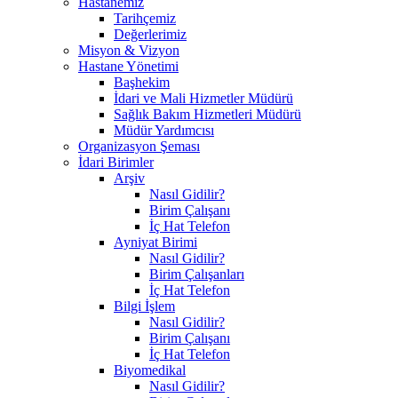
Hastanemiz
Tarihçemiz
Değerlerimiz
Misyon & Vizyon
Hastane Yönetimi
Başhekim
İdari ve Mali Hizmetler Müdürü
Sağlık Bakım Hizmetleri Müdürü
Müdür Yardımcısı
Organizasyon Şeması
İdari Birimler
Arşiv
Nasıl Gidilir?
Birim Çalışanı
İç Hat Telefon
Ayniyat Birimi
Nasıl Gidilir?
Birim Çalışanları
İç Hat Telefon
Bilgi İşlem
Nasıl Gidilir?
Birim Çalışanı
İç Hat Telefon
Biyomedikal
Nasıl Gidilir?