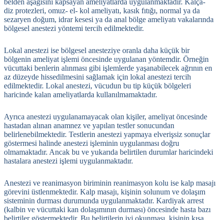
belden aşağısını kapsayan ameliyatlarda uygulanmaktadır. Kalça-
diz protezleri, omuz- el- kol ameliyatı, kasık fıtığı, normal ya da
sezaryen doğum, idrar kesesi ya da anal bölge ameliyatı vakalarında
bölgesel anestezi yöntemi tercih edilmektedir.
Lokal anestezi ise bölgesel anesteziye oranla daha küçük bir
bölgenin ameliyat işlemi öncesinde uygulanan yöntemdir. Örneğin
vücuttaki benlerin alınması gibi işlemlerde yaşanabilecek ağrının en
az düzeyde hissedilmesini sağlamak için lokal anestezi tercih
edilmektedir. Lokal anestezi, vücudun bu tip küçük bölgeleri
haricinde kalan ameliyatlarda kullanılmamaktadır.
Ayrıca anestezi uygulanamayacak olan kişiler, ameliyat öncesinde
hastadan alınan anamnez ve yapılan testler sonucundan
belirlenebilmektedir. Testlerin anestezi yapmaya elverişsiz sonuçlar
göstermesi halinde anestezi işleminin uygulanması doğru
olmamaktadır. Ancak bu ve yukarıda belirtilen durumlar haricindeki
hastalara anestezi işlemi uygulanmaktadır.
Anestezi ve reanimasyon biriminin reanimasyon kolu ise kalp masajı
görevini üstlenmektedir. Kalp masajı, kişinin solunum ve dolaşım
sisteminin durması durumunda uygulanmaktadır. Kardiyak arrest
(kalbin ve vücuttaki kan dolaşımının durması) öncesinde hasta bazı
belirtiler göstermektedir. Bu belirtilerin iyi okunması, kişinin kısa