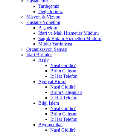
Hastanemiz
Tarihçemiz
Değerlerimiz
Misyon & Vizyon
Hastane Yönetimi
Başhekim
İdari ve Mali Hizmetler Müdürü
Sağlık Bakım Hizmetleri Müdürü
Müdür Yardımcısı
Organizasyon Şeması
İdari Birimler
Arşiv
Nasıl Gidilir?
Birim Çalışanı
İç Hat Telefon
Ayniyat Birimi
Nasıl Gidilir?
Birim Çalışanları
İç Hat Telefon
Bilgi İşlem
Nasıl Gidilir?
Birim Çalışanı
İç Hat Telefon
Biyomedikal
Nasıl Gidilir?