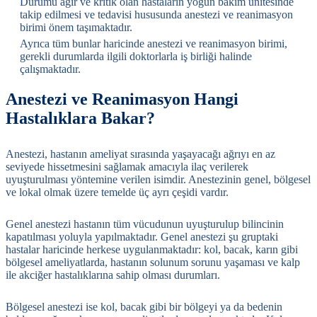
Durumu ağır ve kritik olan hastaların yoğun bakım ünitesinde
takip edilmesi ve tedavisi hususunda anestezi ve reanimasyon
birimi önem taşımaktadır.
Ayrıca tüm bunlar haricinde anestezi ve reanimasyon birimi,
gerekli durumlarda ilgili doktorlarla iş birliği halinde
çalışmaktadır.
Anestezi ve Reanimasyon Hangi
Hastalıklara Bakar?
Anestezi, hastanın ameliyat sırasında yaşayacağı ağrıyı en az
seviyede hissetmesini sağlamak amacıyla ilaç verilerek
uyuşturulması yöntemine verilen isimdir. Anestezinin genel, bölgesel
ve lokal olmak üzere temelde üç ayrı çeşidi vardır.
Genel anestezi hastanın tüm vücudunun uyuşturulup bilincinin
kapatılması yoluyla yapılmaktadır. Genel anestezi şu gruptaki
hastalar haricinde herkese uygulanmaktadır: kol, bacak, karın gibi
bölgesel ameliyatlarda, hastanın solunum sorunu yaşaması ve kalp
ile akciğer hastalıklarına sahip olması durumları.
Bölgesel anestezi ise kol, bacak gibi bir bölgeyi ya da bedenin