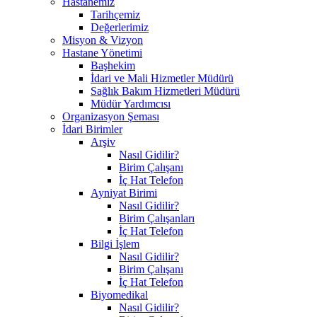
Hastanemiz
Tarihçemiz
Değerlerimiz
Misyon & Vizyon
Hastane Yönetimi
Başhekim
İdari ve Mali Hizmetler Müdürü
Sağlık Bakım Hizmetleri Müdürü
Müdür Yardımcısı
Organizasyon Şeması
İdari Birimler
Arşiv
Nasıl Gidilir?
Birim Çalışanı
İç Hat Telefon
Ayniyat Birimi
Nasıl Gidilir?
Birim Çalışanları
İç Hat Telefon
Bilgi İşlem
Nasıl Gidilir?
Birim Çalışanı
İç Hat Telefon
Biyomedikal
Nasıl Gidilir?