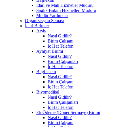
Başhekim
İdari ve Mali Hizmetler Müdürü
Sağlık Bakım Hizmetleri Müdürü
Müdür Yardımcısı
Organizasyon Şeması
İdari Birimler
Arşiv
Nasıl Gidilir?
Birim Çalışanı
İç Hat Telefon
Ayniyat Birimi
Nasıl Gidilir?
Birim Çalışanları
İç Hat Telefon
Bilgi İşlem
Nasıl Gidilir?
Birim Çalışanı
İç Hat Telefon
Biyomedikal
Nasıl Gidilir?
Birim Çalışanları
İç Hat Telefon
Ek Ödeme (Döner Sermaye) Birimi
Nasıl Gidilir?
Birim Çalışanı