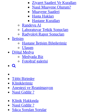
Ziyaret Saatleri Ve Kuralları
Nasıl Muayene Olurum?
Muayene Saatleri
Hasta Hakları
Hastane Kuralları
Randevu Al
Laboratuvar Tetkik Sonuçları
Radyoloji Rapor Sonuçları
İletişim
Hastane İletişim Bilgilerimiz
Ulaşım
Dijital Medya
Medyada Biz
Fotoğraf galerisi
Tıbbi Birimler
Kliniklerimiz
Anestezi ve Reanimasyon
Nasıl Gidilir ?
Klinik Hakkında
Nasıl Gidilir ?
Sıkça Sorulan Sorular