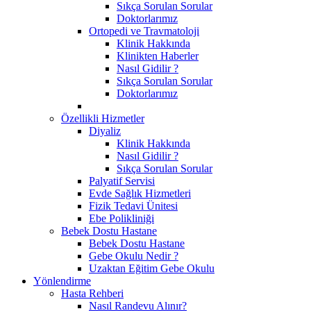
Sıkça Sorulan Sorular
Doktorlarımız
Ortopedi ve Travmatoloji
Klinik Hakkında
Klinikten Haberler
Nasıl Gidilir ?
Sıkça Sorulan Sorular
Doktorlarımız
Özellikli Hizmetler
Diyaliz
Klinik Hakkında
Nasıl Gidilir ?
Sıkça Sorulan Sorular
Palyatif Servisi
Evde Sağlık Hizmetleri
Fizik Tedavi Ünitesi
Ebe Polikliniği
Bebek Dostu Hastane
Bebek Dostu Hastane
Gebe Okulu Nedir ?
Uzaktan Eğitim Gebe Okulu
Yönlendirme
Hasta Rehberi
Nasıl Randevu Alınır?