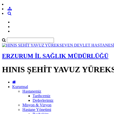
ERZURUM İL SAĞLIK MÜDÜRLÜĞÜ
HINIS ŞEHİT YAVUZ YÜRE
Kurumsal
Hastanemiz
Tarihçemiz
Değerlerimiz
Misyon & Vizyon
Hastane Yönetimi