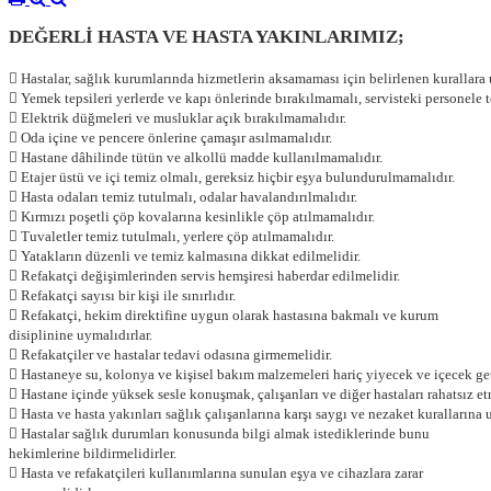
DEĞERLİ HASTA VE HASTA YAKINLARIMIZ;
 Hastalar, sağlık kurumlarında hizmetlerin aksamaması için belirlenen kurallara 
 Yemek tepsileri yerlerde ve kapı önlerinde bırakılmamalı, servisteki personele t
 Elektrik düğmeleri ve musluklar açık bırakılmamalıdır.
 Oda içine ve pencere önlerine çamaşır asılmamalıdır.
 Hastane dâhilinde tütün ve alkollü madde kullanılmamalıdır.
 Etajer üstü ve içi temiz olmalı, gereksiz hiçbir eşya bulundurulmamalıdır.
 Hasta odaları temiz tutulmalı, odalar havalandırılmalıdır.
 Kırmızı poşetli çöp kovalarına kesinlikle çöp atılmamalıdır.
 Tuvaletler temiz tutulmalı, yerlere çöp atılmamalıdır.
 Yatakların düzenli ve temiz kalmasına dikkat edilmelidir.
 Refakatçi değişimlerinden servis hemşiresi haberdar edilmelidir.
 Refakatçi sayısı bir kişi ile sınırlıdır.
 Refakatçi, hekim direktifine uygun olarak hastasına bakmalı ve kurum
disiplinine uymalıdırlar.
 Refakatçiler ve hastalar tedavi odasına girmemelidir.
 Hastaneye su, kolonya ve kişisel bakım malzemeleri hariç yiyecek ve içecek get
 Hastane içinde yüksek sesle konuşmak, çalışanları ve diğer hastaları rahatsız e
 Hasta ve hasta yakınları sağlık çalışanlarına karşı saygı ve nezaket kurallarına 
 Hastalar sağlık durumları konusunda bilgi almak istediklerinde bunu
hekimlerine bildirmelidirler.
 Hasta ve refakatçileri kullanımlarına sunulan eşya ve cihazlara zarar