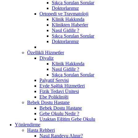
Sıkça Sorulan Sorular
Doktorlarımız
Ortopedi ve Travmatoloji
Klinik Hakkında
Klinikten Haberler
Nasıl Gidilir ?
Sıkça Sorulan Sorular
Doktorlarımız
Özellikli Hizmetler
Diyaliz
Klinik Hakkında
Nasıl Gidilir ?
Sıkça Sorulan Sorular
Palyatif Servisi
Evde Sağlık Hizmetleri
Fizik Tedavi Ünitesi
Ebe Polikliniği
Bebek Dostu Hastane
Bebek Dostu Hastane
Gebe Okulu Nedir ?
Uzaktan Eğitim Gebe Okulu
Yönlendirme
Hasta Rehberi
Nasıl Randevu Alınır?