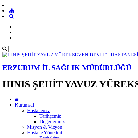
ERZURUM İL SAĞLIK MÜDÜRLÜĞÜ
HINIS ŞEHİT YAVUZ YÜRE
Kurumsal
Hastanemiz
Tarihçemiz
Değerlerimiz
Misyon & Vizyon
Hastane Yönetimi