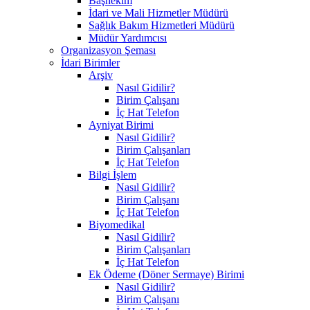
Başhekim
İdari ve Mali Hizmetler Müdürü
Sağlık Bakım Hizmetleri Müdürü
Müdür Yardımcısı
Organizasyon Şeması
İdari Birimler
Arşiv
Nasıl Gidilir?
Birim Çalışanı
İç Hat Telefon
Ayniyat Birimi
Nasıl Gidilir?
Birim Çalışanları
İç Hat Telefon
Bilgi İşlem
Nasıl Gidilir?
Birim Çalışanı
İç Hat Telefon
Biyomedikal
Nasıl Gidilir?
Birim Çalışanları
İç Hat Telefon
Ek Ödeme (Döner Sermaye) Birimi
Nasıl Gidilir?
Birim Çalışanı