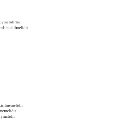
uymalıdırlar.
eslim edilmelidir.
irilmemelidir.
tmemelidir.
uymalıdır.