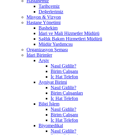
Hastanemiz
Tarihçemiz
Değerlerimiz
Misyon & Vizyon
Hastane Yönetimi
Başhekim
İdari ve Mali Hizmetler Müdürü
Sağlık Bakım Hizmetleri Müdürü
Müdür Yardımcısı
Organizasyon Şeması
İdari Birimler
Arşiv
Nasıl Gidilir?
Birim Çalışanı
İç Hat Telefon
Ayniyat Birimi
Nasıl Gidilir?
Birim Çalışanları
İç Hat Telefon
Bilgi İşlem
Nasıl Gidilir?
Birim Çalışanı
İç Hat Telefon
Biyomedikal
Nasıl Gidilir?